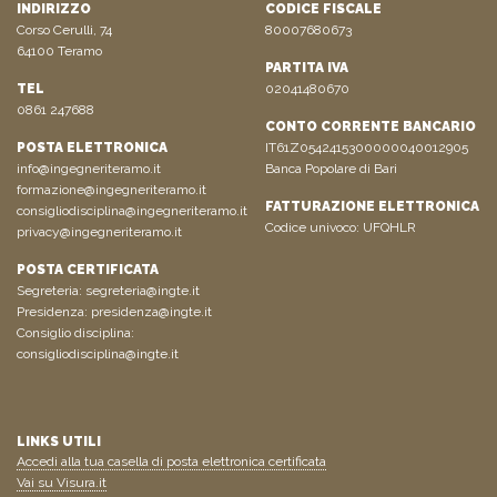
INDIRIZZO
CODICE FISCALE
Corso Cerulli, 74
80007680673
64100 Teramo
PARTITA IVA
TEL
02041480670
0861 247688
CONTO CORRENTE BANCARIO
POSTA ELETTRONICA
IT61Z0542415300000040012905
info@ingegneriteramo.it
Banca Popolare di Bari
formazione@ingegneriteramo.it
FATTURAZIONE ELETTRONICA
consigliodisciplina@ingegneriteramo.it
Codice univoco: UFQHLR
privacy@ingegneriteramo.it
POSTA CERTIFICATA
Segreteria:
segreteria@ingte.it
Presidenza:
presidenza@ingte.it
Consiglio disciplina:
consigliodisciplina@ingte.it
LINKS UTILI
Accedi alla tua casella di posta elettronica certificata
Vai su Visura.it