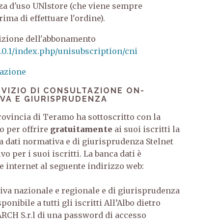
enza d'uso UNlstore (che viene sempre
ima di effettuare l'ordine).
crizione dell'abbonamento
4.0.1/index.php/unisubscription/cni
razione
VIZIO DI CONSULTAZIONE ON-
IVA E GIURISPRUDENZA
rovincia di Teramo ha sottoscritto con la
o per offrire
gratuitamente
ai suoi iscritti la
ca dati normativa e di giurisprudenza Stelnet
o per i suoi iscritti. La banca dati è
te internet al seguente indirizzo web:
.stelnet.it/
ativa nazionale e regionale e di giurisprudenza
onibile a tutti gli iscritti All’Albo dietro
ARCH S.r.l di una password di accesso