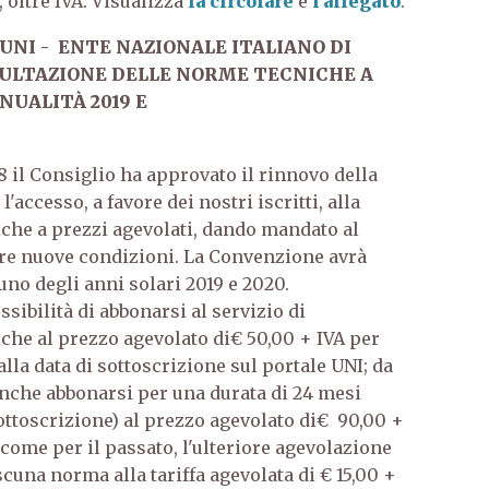
 oltre IVA. Visualizza
la circolare
e
l’allegato
.
NI - ENTE NAZIONALE ITALIANO DI
SULTAZIONE DELLE NORME TECNICHE A
NUALITÀ 2019 E
8 il Consiglio ha approvato il rinnovo della
'accesso, a favore dei nostri iscritti, alla
che a prezzi agevolati, dando mandato al
re nuove condizioni. La Convenzione avrà
no degli anni solari 2019 e 2020.
sibilità di abbonarsi al servizio di
che al prezzo agevolato di€ 50,00 + IVA per
alla data di sottoscrizione sul portale UNI; da
anche abbonarsi per una durata di 24 mesi
sottoscrizione) al prezzo agevolato di€ 90,00 +
come per il passato, l'ulteriore agevolazione
cuna norma alla tariffa agevolata di € 15,00 +