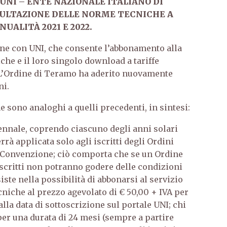
NI – ENTE NAZIONALE ITALIANO DI
SULTAZIONE DELLE NORME TECNICHE A
UALITÀ 2021 E 2022.
one con UNI, che consente l’abbonamento alla
he e il loro singolo download a tariffe
. L’Ordine di Teramo ha aderito nuovamente
ni.
ne sono analoghi a quelli precedenti, in sintesi:
iennale, coprendo ciascuno degli anni solari
rrà applicata solo agli iscritti degli Ordini
a Convenzione; ciò comporta che se un Ordine
 iscritti non potranno godere delle condizioni
iste nella possibilità di abbonarsi al servizio
niche al prezzo agevolato di € 50,00 + IVA per
alla data di sottoscrizione sul portale UNI; chi
per una durata di 24 mesi (sempre a partire