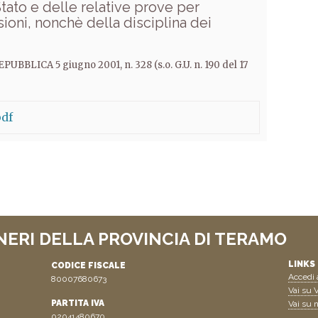
tato e delle relative prove per
sioni, nonchè della disciplina dei
LICA 5 giugno 2001, n. 328 (s.o. G.U. n. 190 del 17
pdf
NERI DELLA PROVINCIA DI TERAMO
LINKS 
CODICE FISCALE
Accedi a
80007680673
Vai su V
PARTITA IVA
Vai su n
02041480670