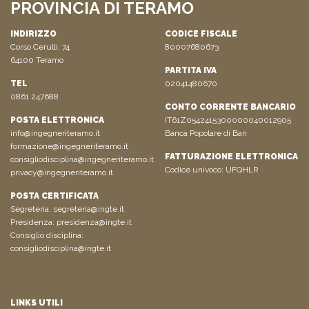
PROVINCIA DI TERAMO
INDIRIZZO
CODICE FISCALE
Corso Cerulli, 74
80007680673
64100 Teramo
PARTITA IVA
TEL
02041480670
0861 247688
CONTO CORRENTE BANCARIO
POSTA ELETTRONICA
IT61Z0542415300000040012905
info@ingegneriteramo.it
Banca Popolare di Bari
formazione@ingegneriteramo.it
FATTURAZIONE ELETTRONICA
consigliodisciplina@ingegneriteramo.it
Codice univoco: UFQHLR
privacy@ingegneriteramo.it
POSTA CERTIFICATA
Segreteria:
segreteria@ingte.it
Presidenza:
presidenza@ingte.it
Consiglio disciplina:
consigliodisciplina@ingte.it
LINKS UTILI