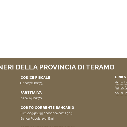
NERI DELLA PROVINCIA DI TERAMO
LINKS 
CODICE FISCALE
Accedi a
80007680673
Vai su V
PARTITA IVA
Vai su n
02041480670
CONTO CORRENTE BANCARIO
IT61Z0542415300000040012905
Banca Popolare di Bari