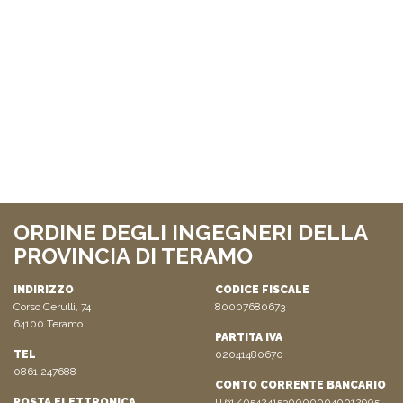
ORDINE DEGLI INGEGNERI DELLA
PROVINCIA DI TERAMO
INDIRIZZO
CODICE FISCALE
Corso Cerulli, 74
80007680673
64100 Teramo
PARTITA IVA
TEL
02041480670
0861 247688
CONTO CORRENTE BANCARIO
POSTA ELETTRONICA
IT61Z0542415300000040012905