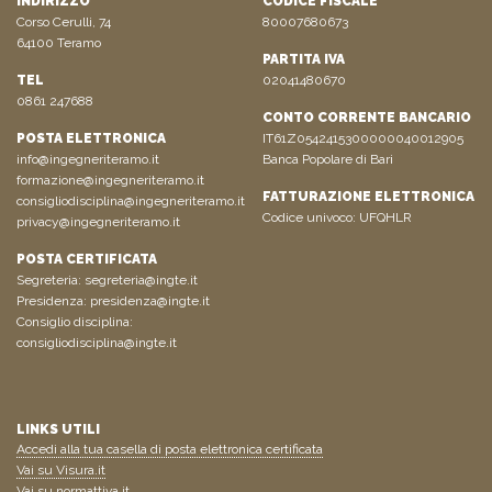
INDIRIZZO
CODICE FISCALE
Corso Cerulli, 74
80007680673
64100 Teramo
PARTITA IVA
TEL
02041480670
0861 247688
CONTO CORRENTE BANCARIO
POSTA ELETTRONICA
IT61Z0542415300000040012905
info@ingegneriteramo.it
Banca Popolare di Bari
formazione@ingegneriteramo.it
FATTURAZIONE ELETTRONICA
consigliodisciplina@ingegneriteramo.it
Codice univoco: UFQHLR
privacy@ingegneriteramo.it
POSTA CERTIFICATA
Segreteria:
segreteria@ingte.it
Presidenza:
presidenza@ingte.it
Consiglio disciplina:
consigliodisciplina@ingte.it
LINKS UTILI
Accedi alla tua casella di posta elettronica certificata
Vai su Visura.it
Vai su normattiva.it