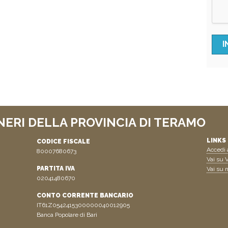
NERI DELLA PROVINCIA DI TERAMO
LINKS 
CODICE FISCALE
Accedi a
80007680673
Vai su V
PARTITA IVA
Vai su n
02041480670
CONTO CORRENTE BANCARIO
IT61Z0542415300000040012905
Banca Popolare di Bari