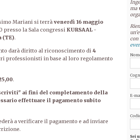
Inge
ma
orga
ssimo Mariani si terrà
venerdì 16 maggio
Riem
00 presso la Sala congressi
KURSAAL -
un'e
a (TE)
.
con 
even
nto darà diritto al riconoscimento di
4
Nom
ltri professionisti in base al loro regolamento
Cog
25,00
.
scriviti" ai fini del completamento della
E-ma
essario effettuare il pagamento subito
Codic
ederà a verificare il pagamento e ad inviare
crizione.
Sei u