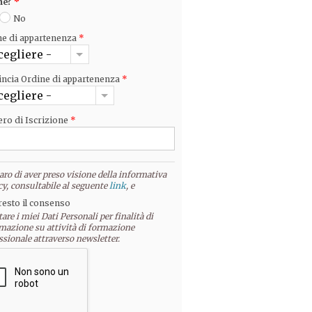
ne?
*
No
ne di appartenenza
*
cegliere -
incia Ordine di appartenenza
*
cegliere -
ro di Iscrizione
*
aro di aver preso visione della informativa
cy, consultabile al seguente
link
, e
resto il consenso
tare i miei Dati Personali per finalità di
mazione su attività di formazione
ssionale attraverso newsletter.