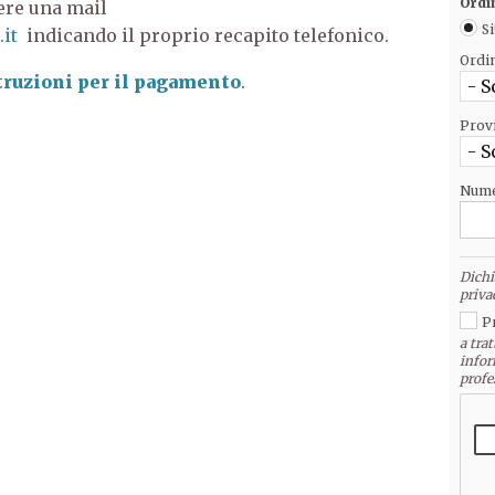
Ordi
ere una mail
Si
it
indicando il proprio recapito telefonico.
Ordi
truzioni per il pagamento
.
- S
Prov
- S
Nume
Dichi
priva
P
a trat
infor
profe