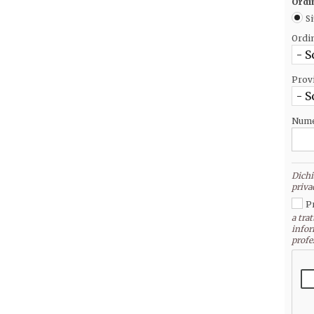
Ordi
Si
Ordi
- S
Prov
- S
Nume
Dichi
priva
P
a trat
infor
profe