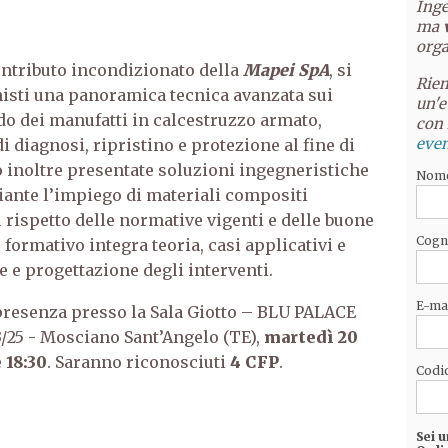
Inge
ma
orga
contributo incondizionato della
Mapei SpA
, si
Riem
nisti una panoramica tecnica avanzata sui
un'e
o dei manufatti in calcestruzzo armato,
con 
even
diagnosi, ripristino e protezione al fine di
o inoltre presentate soluzioni ingegneristiche
Nom
ante l’impiego di materiali compositi
l rispetto delle normative vigenti e delle buone
Cog
 formativo integra teoria, casi applicativi e
e e progettazione degli interventi.
E-ma
 presenza presso la Sala Giotto – BLU PALACE
3/25 - Mosciano Sant’Angelo (TE),
martedì 20
 18:30
. Saranno riconosciuti
4 CFP
.
Codic
Sei u