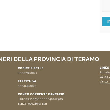
NERI DELLA PROVINCIA DI TERAMO
LINKS 
CODICE FISCALE
Accedi a
80007680673
Vai su V
PARTITA IVA
Vai su n
02041480670
CONTO CORRENTE BANCARIO
IT61Z0542415300000040012905
Banca Popolare di Bari