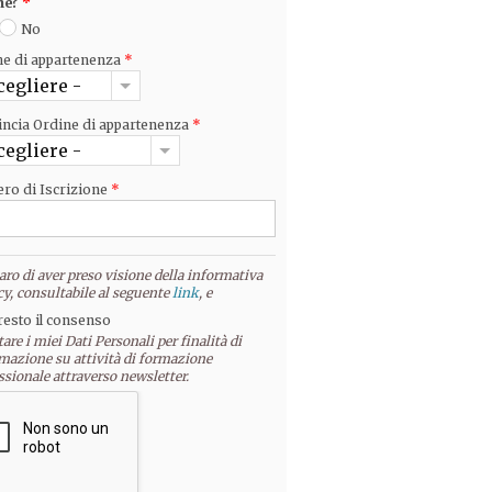
ne?
*
No
ne di appartenenza
*
cegliere -
incia Ordine di appartenenza
*
cegliere -
ro di Iscrizione
*
aro di aver preso visione della informativa
cy, consultabile al seguente
link
, e
resto il consenso
tare i miei Dati Personali per finalità di
mazione su attività di formazione
ssionale attraverso newsletter.