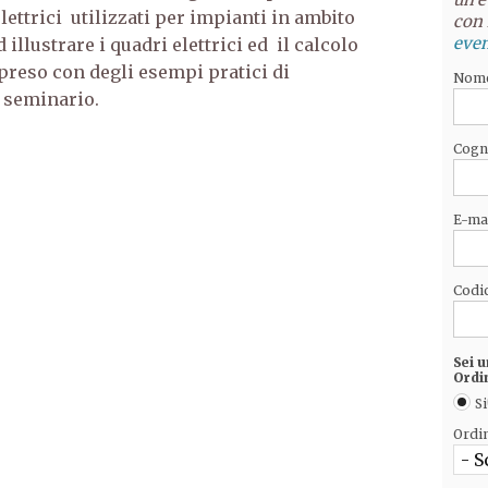
ttrici utilizzati per impianti in ambito
con 
even
illustrare i quadri elettrici ed il calcolo
ipreso con degli esempi pratici di
Nom
 seminario.
Cog
E-ma
Codic
Sei u
Ordi
Si
Ordi
- S