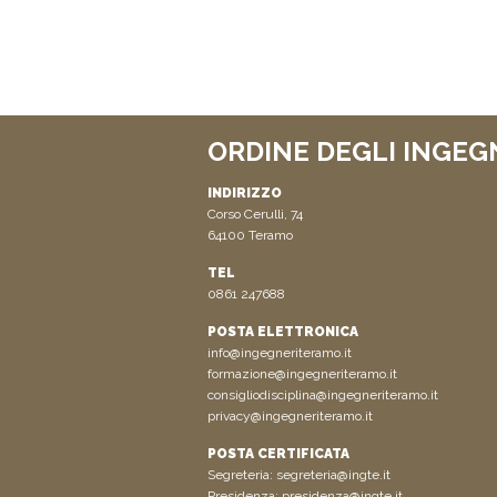
ORDINE DEGLI INGEG
INDIRIZZO
Corso Cerulli, 74
64100 Teramo
TEL
0861 247688
POSTA ELETTRONICA
info@ingegneriteramo.it
formazione@ingegneriteramo.it
consigliodisciplina@ingegneriteramo.it
privacy@ingegneriteramo.it
POSTA CERTIFICATA
Segreteria:
segreteria@ingte.it
Presidenza:
presidenza@ingte.it