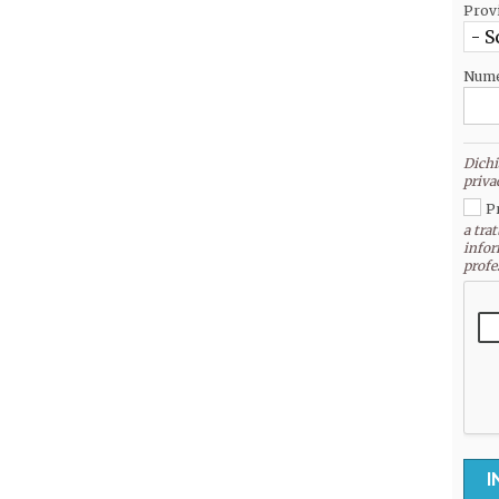
Prov
- S
Nume
Dichi
priva
P
a trat
infor
profe