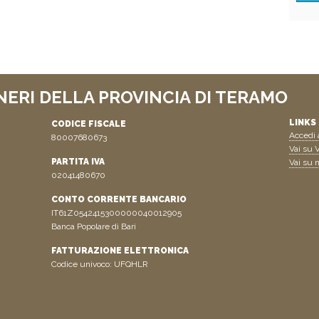
NERI DELLA PROVINCIA DI TERAMO
LINKS 
CODICE FISCALE
Accedi a
80007680673
Vai su V
PARTITA IVA
Vai su n
02041480670
CONTO CORRENTE BANCARIO
IT61Z0542415300000040012905
Banca Popolare di Bari
FATTURAZIONE ELETTRONICA
Codice univoco: UFQHLR