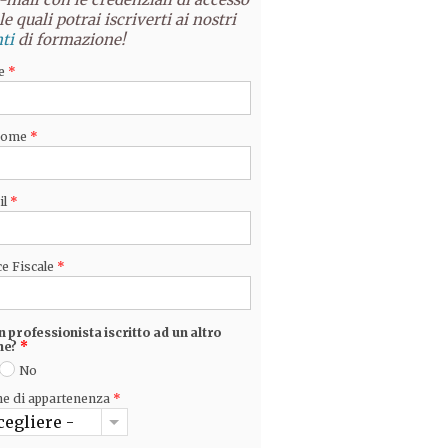
le quali potrai iscriverti ai nostri
ti
di formazione!
e
*
nome
*
il
*
e Fiscale
*
n professionista iscritto ad un altro
ne?
*
No
ne di appartenenza
*
cegliere -