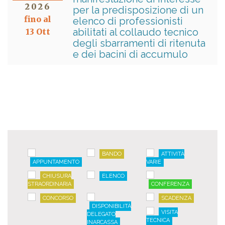
2026
per la predisposizione di un
fino al
elenco di professionisti
abilitati al collaudo tecnico
13 Ott
degli sbarramenti di ritenuta
e dei bacini di accumulo
BANDO
ATTIVITÀ
APPUNTAMENTO
VARIE
CHIUSURA
ELENCO
STRAORDINARIA
CONFERENZA
CONCORSO
SCADENZA
DISPONIBILITÀ
VISITA
DELEGATO
TECNICA
INARCASSA