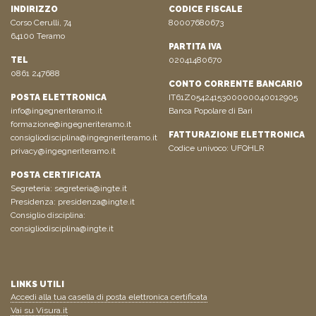
INDIRIZZO
CODICE FISCALE
Corso Cerulli, 74
80007680673
64100 Teramo
PARTITA IVA
TEL
02041480670
0861 247688
CONTO CORRENTE BANCARIO
POSTA ELETTRONICA
IT61Z0542415300000040012905
info@ingegneriteramo.it
Banca Popolare di Bari
formazione@ingegneriteramo.it
FATTURAZIONE ELETTRONICA
consigliodisciplina@ingegneriteramo.it
Codice univoco: UFQHLR
privacy@ingegneriteramo.it
POSTA CERTIFICATA
Segreteria:
segreteria@ingte.it
Presidenza:
presidenza@ingte.it
Consiglio disciplina:
consigliodisciplina@ingte.it
LINKS UTILI
Accedi alla tua casella di posta elettronica certificata
Vai su Visura.it