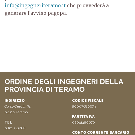
info@ingegneriteramo.it
che provvederà a
generare l'avviso pagopa.
ORDINE DEGLI INGEGNERI DELLA
PROVINCIA DI TERAMO
INDIRIZZO
CODICE FISCALE
Corso Cerulli, 74
80007680673
64100 Teramo
PARTITA IVA
TEL
02041480670
0861 247688
CONTO CORRENTE BANCARIO