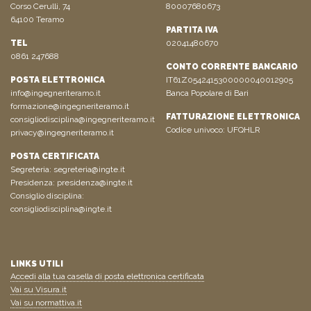
Corso Cerulli, 74
80007680673
64100 Teramo
PARTITA IVA
TEL
02041480670
0861 247688
CONTO CORRENTE BANCARIO
POSTA ELETTRONICA
IT61Z0542415300000040012905
info@ingegneriteramo.it
Banca Popolare di Bari
formazione@ingegneriteramo.it
FATTURAZIONE ELETTRONICA
consigliodisciplina@ingegneriteramo.it
Codice univoco: UFQHLR
privacy@ingegneriteramo.it
POSTA CERTIFICATA
Segreteria:
segreteria@ingte.it
Presidenza:
presidenza@ingte.it
Consiglio disciplina:
consigliodisciplina@ingte.it
LINKS UTILI
Accedi alla tua casella di posta elettronica certificata
Vai su Visura.it
Vai su normattiva.it