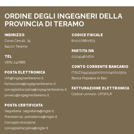
ORDINE DEGLI INGEGNERI DELLA
PROVINCIA DI TERAMO
INDIRIZZO
CODICE FISCALE
Corso Cerulli, 74
80007680673
64100 Teramo
PARTITA IVA
TEL
02041480670
0861 247688
CONTO CORRENTE BANCARIO
POSTA ELETTRONICA
IT61Z0542415300000040012905
info@ingegneriteramo.it
Banca Popolare di Bari
formazione@ingegneriteramo.it
FATTURAZIONE ELETTRONICA
consigliodisciplina@ingegneriteramo.it
Codice univoco: UFQHLR
privacy@ingegneriteramo.it
POSTA CERTIFICATA
Segreteria:
segreteria@ingte.it
Presidenza:
presidenza@ingte.it
Consiglio disciplina:
consigliodisciplina@ingte.it