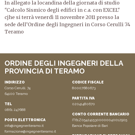
In allegato la locandina della giornata di studio
"Calcolo Sismico degli edifici in c.a. con EXCEL"
cjhe si terrà venerdì 11 novembre 2011 presso la
sede dell’Ordine degli Ingegneri in Corso Cerulli 74
Teramo
ORDINE DEGLI INGEGNERI DELLA
PROVINCIA DI TERAMO
INDIRIZZO
CODICE FISCALE
Corso Cerulli, 74
80007680673
64100 Teramo
PARTITA IVA
TEL
02041480670
0861 247688
CONTO CORRENTE BANCARIO
POSTA ELETTRONICA
IT61Z0542415300000040012905
info@ingegneriteramo.it
Banca Popolare di Bari
formazione@ingegneriteramo.it