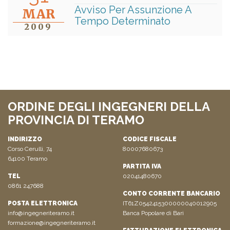
Avviso Per Assunzione A
MAR
Tempo Determinato
2009
ORDINE DEGLI INGEGNERI DELLA
PROVINCIA DI TERAMO
INDIRIZZO
CODICE FISCALE
Corso Cerulli, 74
80007680673
64100 Teramo
PARTITA IVA
TEL
02041480670
0861 247688
CONTO CORRENTE BANCARIO
POSTA ELETTRONICA
IT61Z0542415300000040012905
info@ingegneriteramo.it
Banca Popolare di Bari
formazione@ingegneriteramo.it