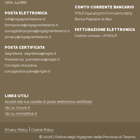
0861 247688
CONTO CORRENTE BANCARIO
POSTA ELETTRONICA
IT61Z0542415300000040012905
info@ingegneriteramo.it
Banca Popolare di Bari
formazione@ingegneriteramo.it
FATTURAZIONE ELETTRONICA
consigliodisciplina@ingegneriteramo.it
Codice univoco: UFQHLR
privacy@ingegneriteramo.it
POSTA CERTIFICATA
Segreteria:
segreteria@ingte.it
Presidenza:
presidenza@ingte.it
Consiglio disciplina:
consigliodisciplina@ingte.it
LINKS UTILI
Accedi alla tua casella di posta elettronica certificata
Vai su Visura.it
Vai su normattiva.it
Privacy Policy
Cookie Policy
© 2026 | Ordine degli Ingegneri della Provincia di Teramo