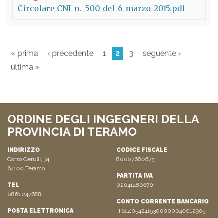
Circolare_CNI_n._500_del_6_marzo_2015.pdf
« prima
‹ precedente
1
2
3
seguente ›
ultima »
ORDINE DEGLI INGEGNERI DELLA
PROVINCIA DI TERAMO
INDIRIZZO
CODICE FISCALE
Corso Cerulli, 74
80007680673
64100 Teramo
PARTITA IVA
TEL
02041480670
0861 247688
CONTO CORRENTE BANCARIO
POSTA ELETTRONICA
IT61Z0542415300000040012905