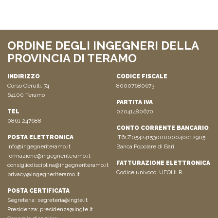
ORDINE DEGLI INGEGNERI DELLA
PROVINCIA DI TERAMO
INDIRIZZO
CODICE FISCALE
Corso Cerulli, 74
80007680673
64100 Teramo
PARTITA IVA
TEL
02041480670
0861 247688
CONTO CORRENTE BANCARIO
POSTA ELETTRONICA
IT61Z0542415300000040012905
info@ingegneriteramo.it
Banca Popolare di Bari
formazione@ingegneriteramo.it
FATTURAZIONE ELETTRONICA
consigliodisciplina@ingegneriteramo.it
Codice univoco: UFQHLR
privacy@ingegneriteramo.it
POSTA CERTIFICATA
Segreteria:
segreteria@ingte.it
Presidenza:
presidenza@ingte.it