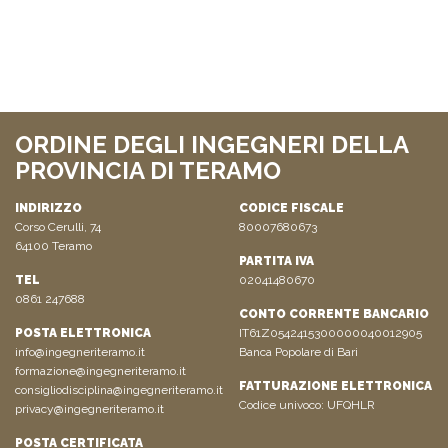
ORDINE DEGLI INGEGNERI DELLA
PROVINCIA DI TERAMO
INDIRIZZO
CODICE FISCALE
Corso Cerulli, 74
80007680673
64100 Teramo
PARTITA IVA
TEL
02041480670
0861 247688
CONTO CORRENTE BANCARIO
POSTA ELETTRONICA
IT61Z0542415300000040012905
info@ingegneriteramo.it
Banca Popolare di Bari
formazione@ingegneriteramo.it
FATTURAZIONE ELETTRONICA
consigliodisciplina@ingegneriteramo.it
Codice univoco: UFQHLR
privacy@ingegneriteramo.it
POSTA CERTIFICATA