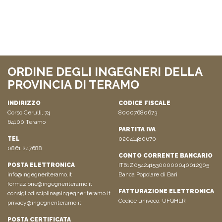
ORDINE DEGLI INGEGNERI DELLA
PROVINCIA DI TERAMO
INDIRIZZO
CODICE FISCALE
Corso Cerulli, 74
80007680673
64100 Teramo
PARTITA IVA
TEL
02041480670
0861 247688
CONTO CORRENTE BANCARIO
POSTA ELETTRONICA
IT61Z0542415300000040012905
info@ingegneriteramo.it
Banca Popolare di Bari
formazione@ingegneriteramo.it
FATTURAZIONE ELETTRONICA
consigliodisciplina@ingegneriteramo.it
Codice univoco: UFQHLR
privacy@ingegneriteramo.it
POSTA CERTIFICATA