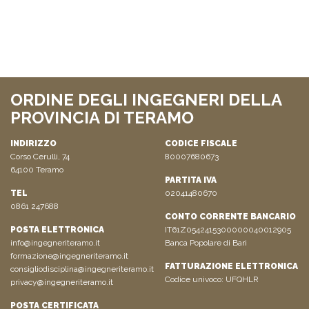
ORDINE DEGLI INGEGNERI DELLA
PROVINCIA DI TERAMO
INDIRIZZO
CODICE FISCALE
Corso Cerulli, 74
80007680673
64100 Teramo
PARTITA IVA
TEL
02041480670
0861 247688
CONTO CORRENTE BANCARIO
POSTA ELETTRONICA
IT61Z0542415300000040012905
info@ingegneriteramo.it
Banca Popolare di Bari
formazione@ingegneriteramo.it
FATTURAZIONE ELETTRONICA
consigliodisciplina@ingegneriteramo.it
Codice univoco: UFQHLR
privacy@ingegneriteramo.it
POSTA CERTIFICATA