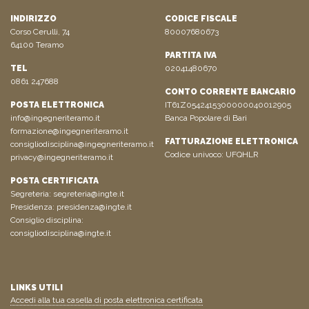
INDIRIZZO
CODICE FISCALE
Corso Cerulli, 74
80007680673
64100 Teramo
PARTITA IVA
TEL
02041480670
0861 247688
CONTO CORRENTE BANCARIO
POSTA ELETTRONICA
IT61Z0542415300000040012905
info@ingegneriteramo.it
Banca Popolare di Bari
formazione@ingegneriteramo.it
FATTURAZIONE ELETTRONICA
consigliodisciplina@ingegneriteramo.it
Codice univoco: UFQHLR
privacy@ingegneriteramo.it
POSTA CERTIFICATA
Segreteria:
segreteria@ingte.it
Presidenza:
presidenza@ingte.it
Consiglio disciplina:
consigliodisciplina@ingte.it
LINKS UTILI
Accedi alla tua casella di posta elettronica certificata