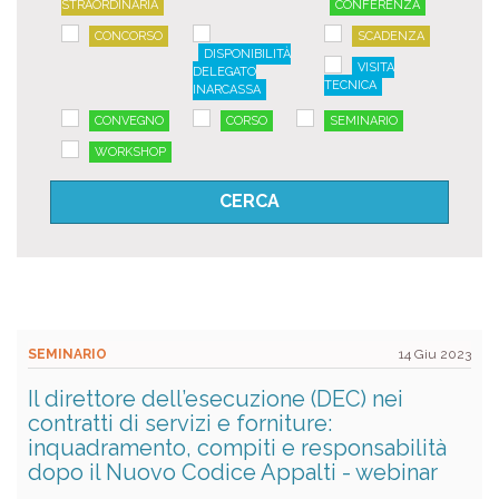
STRAORDINARIA
CONFERENZA
CONCORSO
SCADENZA
DISPONIBILITÀ
VISITA
DELEGATO
TECNICA
INARCASSA
CONVEGNO
CORSO
SEMINARIO
WORKSHOP
SEMINARIO
14 Giu 2023
Il direttore dell’esecuzione (DEC) nei
contratti di servizi e forniture:
inquadramento, compiti e responsabilità
dopo il Nuovo Codice Appalti - webinar