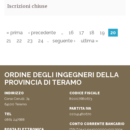
Iscrizioni chiuse
« prima
‹ precedente
…
16
17
18
19
20
…
21
22
23
24
seguente ›
ultima »
ORDINE DEGLI INGEGNERI DELLA
PROVINCIA DI TERAMO
INDIRIZZO
CODICE FISCALE
Corso Cerulli, 74
80007680673
64100 Teramo
PARTITA IVA
TEL
02041480670
0861 247688
CONTO CORRENTE BANCARIO
POSTA ELETTRONICA
IT61Z0542415300000040012905